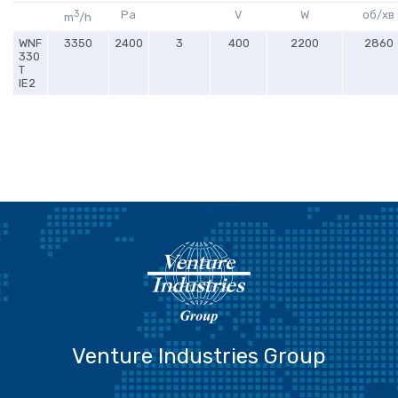
3
Pa
V
W
об/хв
m
/h
WNF
3350
2400
3
400
2200
2860
330
T
IE2
Venture Industries Group