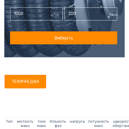
3
Pa
m
/h
Виберіть
ТЕХНІЧНІ ДАНІ
Тип
місткість
тиск
Кількість
напруга
потужність
швидкіс
макс
макс
фаз
макс
обертан