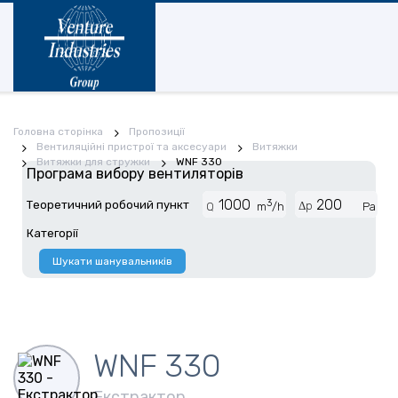
Головна сторінка
Пропозиції
Вентиляційні пристрої та аксесуари
Витяжки
Витяжки для стружки
WNF 330
Програма вибору вентиляторів
3
Теоретичний робочий пункт
Δp
Q
m
/h
Pa
Категорії
Шукати шанувальників
WNF 330
Екстрактор