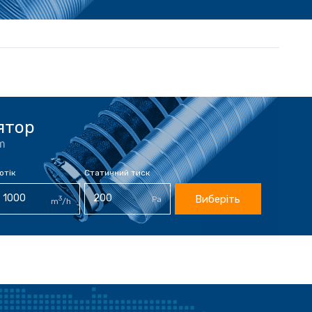
ятор
m
отік
Статичний тиск
Виберіть
3
Pa
m
/h