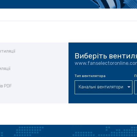
тиляції
Виберіть вентил
www.fanselectoronline.co
ляції
Тип вентилятора
П
ів PDF
Канальні вентилятори