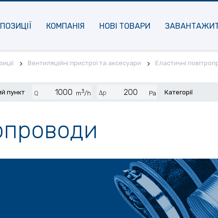
ПОЗИЦІЇ
КОМПАНІЯ
НОВІ ТОВАРИ
ЗАВАНТАЖИ
иції
Вентиляційні пристрої та аксесуари
Еластичні повітроп
3
й пункт
Категорії
Δp
Q
m
/h
Pa
ропроводи