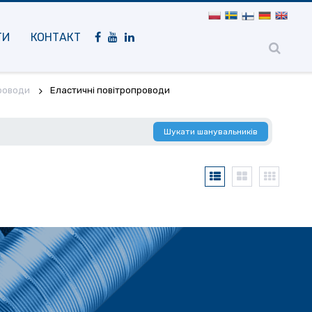
Мобільна
навігація
ТИ
КОНТАКТ
роводи
Еластичні повітропроводи
Шукати шанувальників